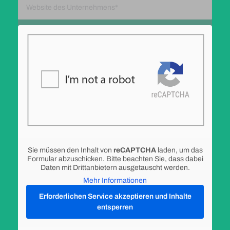
Sie müssen den Inhalt von
reCAPTCHA
laden, um das
Formular abzuschicken. Bitte beachten Sie, dass dabei
Ich bin einverstanden, dass mich ein Mitarbeiter der
Daten mit Drittanbietern ausgetauscht werden.
Firma Fondos kontaktieren darf.
*
Mehr Informationen
Ich habe die Datenschutzerklärung gelesen und bin
Erforderlichen Service akzeptieren und Inhalte
entsperren
einverstanden.
*