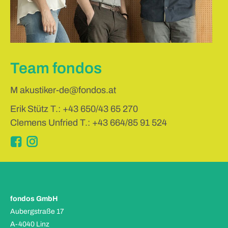
Team fondos
M
akustiker-de@fondos.at
Erik Stütz T.:
+43 650/43 65 270
Clemens Unfried T.:
+43 664/85 91 524
Instagram
fondos GmbH
Aubergstraße 17
A-4040 Linz